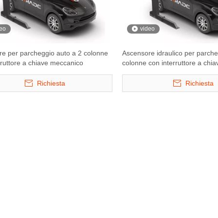
eo
video
e per parcheggio auto a 2 colonne
Ascensore idraulico per parche
rruttore a chiave meccanico
colonne con interruttore a chia
Richiesta
Richiesta
 e 2336 -
2500 kg di parcheggio a triplo
Starke 3121 e 3127
parcheggio
stacker 2500 kg di parcheggio a
parcheggio per puzz