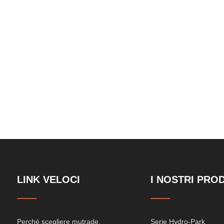
triplo stacker
largo po
LINK VELOCI
I NOSTRI PRO
Perché scegliere mutrade.
Serie Hydro-Park