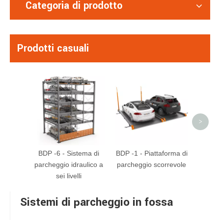
Categoria di prodotto
Prodotti casuali
313
Sta
sol
parche
>
BDP -6 - Sistema di
BDP -1 - Piattaforma di
parcheggio idraulico a
parcheggio scorrevole
sei livelli
Sistemi di parcheggio in fossa