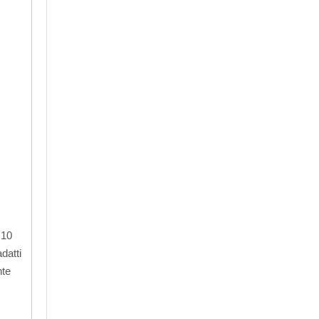
 10
datti
nte