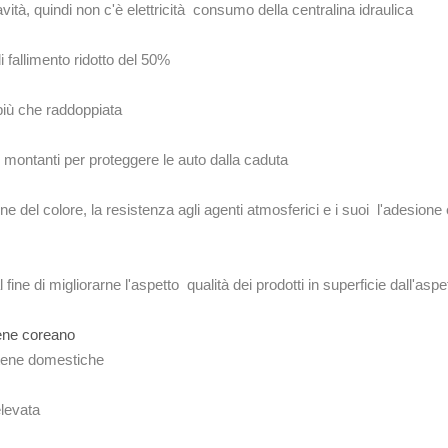
ità, quindi non c'è elettricità consumo della centralina idraulica
i fallimento ridotto del 50%
più che raddoppiata
montanti per proteggere le auto dalla caduta
le
 del colore, la resistenza agli agenti atmosferici e i suoi l'adesione 
ine di migliorarne l'aspetto qualità dei prodotti in superficie dall'aspe
atene coreano
catene domestiche
elevata