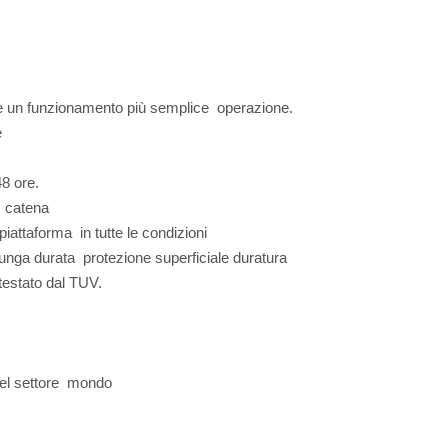
sente un funzionamento più semplice operazione.
he
 48 ore.
no catena
 piattaforma in tutte le condizioni
 lunga durata protezione superficiale duratura
 testato dal TUV.
e nel settore mondo