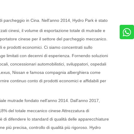
di parcheggio in Cina. Nell'anno 2014, Hydro Park è stato
ati cinesi, il volume di esportazione totale di mutrade e
portatore cinese per il settore del parcheggio meccanico.
li e prodotti economici. Ci siamo concentrati sullo
rage limitati con decenni di esperienza. Fornendo soluzioni
ocali, concessionari automobilistici, sviluppatori, ospedali
di, Lexus, Nissan e famosa compagnia alberghiera come
re continuo conto di prodotti economici e affidabili per
riale mutrade fondato nell'anno 2014. Dall'anno 2017,
l 18% del totale meccanico cinese Attrezzatura di
 di difendere lo standard di qualità delle apparecchiature
 più precisa, controllo di qualità più rigoroso. Hydro