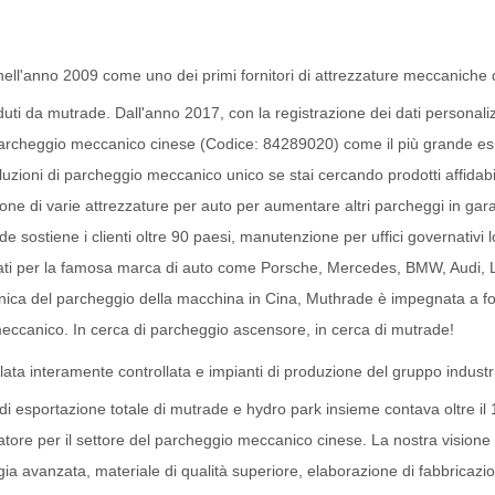
nell'anno 2009 come uno dei primi fornitori di attrezzature meccaniche 
ti da mutrade. Dall'anno 2017, con la registrazione dei dati personalizz
 parcheggio meccanico cinese (Codice: 84289020) come il più grande es
soluzioni di parcheggio meccanico unico se stai cercando prodotti affidabi
azione di varie attrezzature per auto per aumentare altri parcheggi in ga
de sostiene i clienti oltre 90 paesi, manutenzione per uffici governativi l
 utilizzati per la famosa marca di auto come Porsche, Mercedes, BMW, Au
ica del parcheggio della macchina in Cina, Muthrade è impegnata a forni
o meccanico. In cerca di parcheggio ascensore, in cerca di mutrade!
llata interamente controllata e impianti di produzione del gruppo indust
me di esportazione totale di mutrade e hydro park insieme contava oltre i
ore per il settore del parcheggio meccanico cinese. La nostra visione è
avanzata, materiale di qualità superiore, elaborazione di fabbricazione