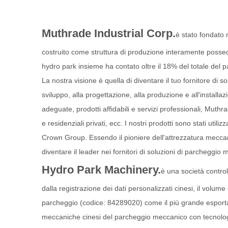
Muthrade Industrial Corp.
è stato fondato 
costruito come struttura di produzione interamente possedu
hydro park insieme ha contato oltre il 18% del totale del
La nostra visione è quella di diventare il tuo fornitore di 
sviluppo, alla progettazione, alla produzione e all'install
adeguate, prodotti affidabili e servizi professionali, Muthra
e residenziali privati, ecc. I nostri prodotti sono stati
Crown Group. Essendo il pioniere dell'attrezzatura meccan
diventare il leader nei fornitori di soluzioni di parcheggi
Hydro Park Machinery.
è una società contro
dalla registrazione dei dati personalizzati cinesi, il volu
parcheggio (codice: 84289020) come il più grande esportat
meccaniche cinesi del parcheggio meccanico con tecnologia 