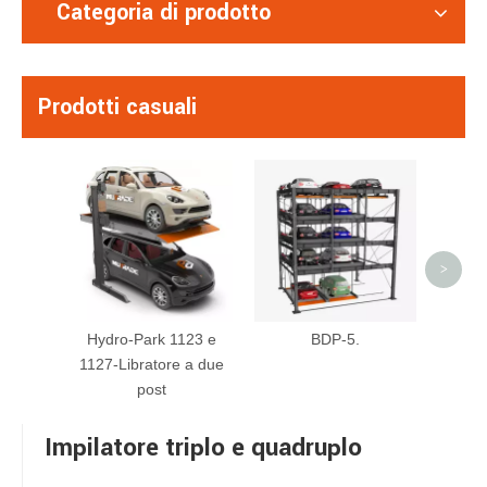
Categoria di prodotto
Prodotti casuali
Seri
pian
autom
torr
>
Hydro-Park 1123 e
BDP-5.
1127-Libratore a due
post
Impilatore triplo e quadruplo