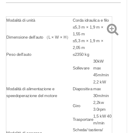
Modalità di unità
Corda idraulica e filo
≤5,3 m × 1,9 m ×
1,55 m
Dimensione dell'auto （L × W × H）
≤5,3 m × 1,9 m ×
2,05 m
Peso dell'auto
≤2350 kg
30kW
Sollevare
max
45m/min
2,2 kW
Modalità di alimentazione e
Diapositiva
max
speedoperazione del motore
30m/min
2,2kw
Giro
3.0rpm
1,5 kW 40
Trasportare
m/min
Scheda/ tastiera/