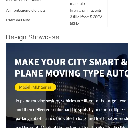
Modalità di accesso
manuale
Alimentazione elettrica
In avanti, in avanti
3 fili di fase 5 380V
Peso dell'auto
50Hz
Design Showcase