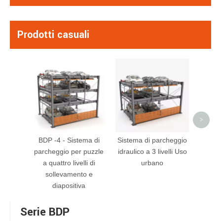
Prodotti casuali
Hydr
ASS
A
>
BDP -4 - Sistema di
Sistema di parcheggio
parcheggio per puzzle
idraulico a 3 livelli Uso
a quattro livelli di
urbano
sollevamento e
diapositiva
Serie BDP