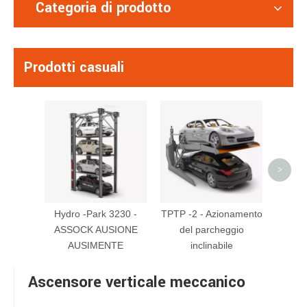
Categoria di prodotto
Prodotti casuali
Ascen
per pa
dop
>
Hydro -Park 3230 -
TPTP -2 - Azionamento
ASSOCK AUSIONE
del parcheggio
AUSIMENTE
inclinabile
Ascensore verticale meccanico