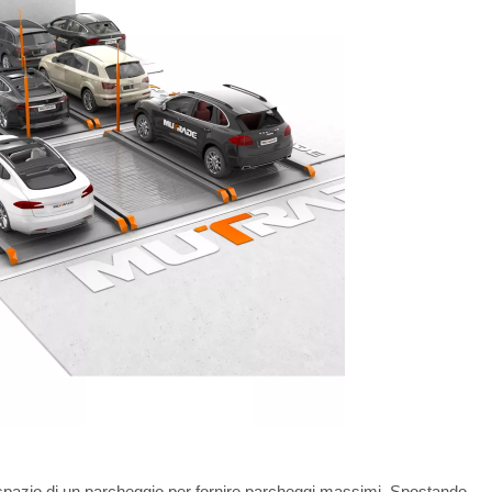
 spazio di un parcheggio per fornire parcheggi massimi. Spostando