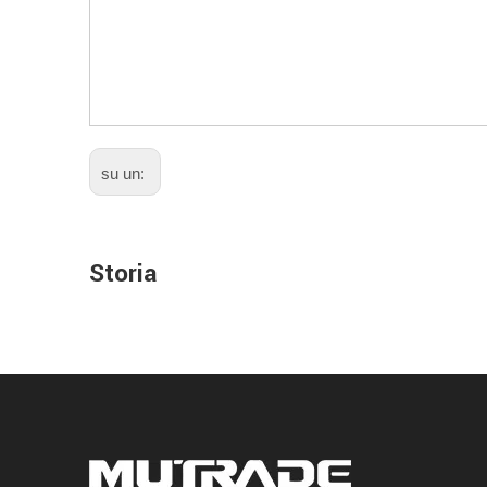
su un:
Storia