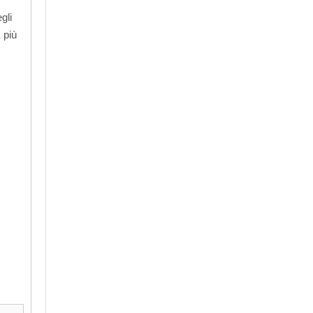
gli
 più