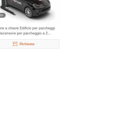
eo
tore a chiave Edificio per parcheggi
Ascensore per parcheggio a 2
Richiesta
i parcheggio
BDP -1 - Piattaforma di
Hydro -Park 323
o livelli di
parcheggio scorrevole
AUSIONE AU