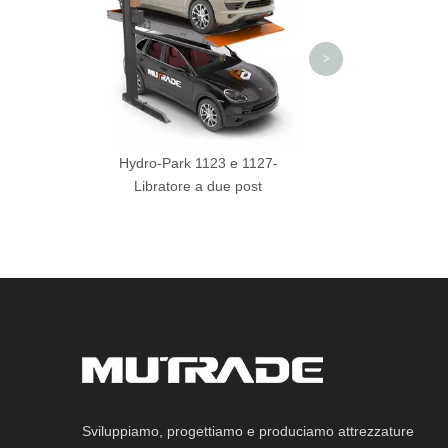
sollevamento e d
>
Hydro-Park 1123 e 1127-
Libratore a due post
Sviluppiamo, progettiamo e produciamo attrezzature