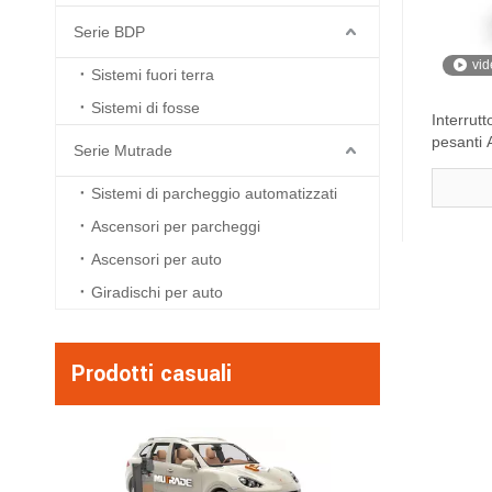
Serie BDP
vid
Sistemi fuori terra
Sistemi di fosse
Interrut
pesanti 
Serie Mutrade
colonne
Sistemi di parcheggio automatizzati
Ascensori per parcheggi
Ascensori per auto
Giradischi per auto
Prodotti casuali
BDP -4 - Sistema d
per puzzle a quattr