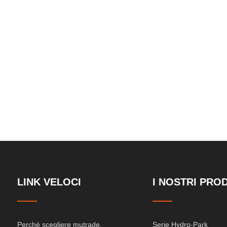
iapositiva
LINK VELOCI
I NOSTRI PRO
Perché scegliere mutrade.
Serie Hydro-Park