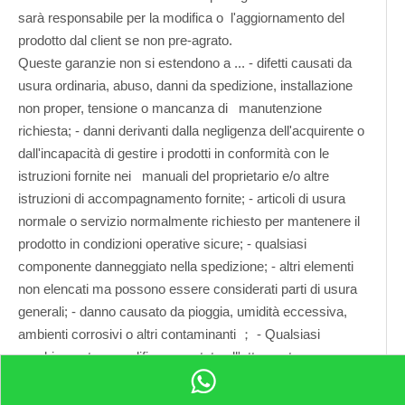
sarà responsabile per la modifica o l'aggiornamento del
prodotto dal client se non pre-agrato.
Queste garanzie non si estendono a ... - difetti causati da
usura ordinaria, abuso, danni da spedizione, installazione
non proper, tensione o mancanza di manutenzione
richiesta; - danni derivanti dalla negligenza dell'acquirente o
dall'incapacità di gestire i prodotti in conformità con le
istruzioni fornite nei manuali del proprietario e/o altre
istruzioni di accompagnamento fornite; - articoli di usura
normale o servizio normalmente richiesto per mantenere il
prodotto in condizioni operative sicure; - qualsiasi
componente danneggiato nella spedizione; - altri elementi
non elencati ma possono essere considerati parti di usura
generali; - danno causato da pioggia, umidità eccessiva,
ambienti corrosivi o altri contaminanti ； - Qualsiasi
cambiamento o modifica apportata all'attrezzatura senza
pre -agreri
Queste garanzie non si estendono a nessun difetto