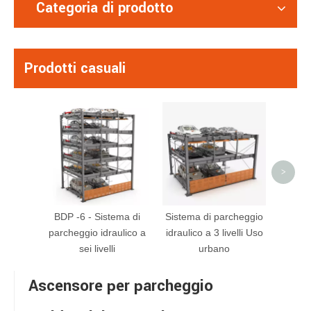
Categoria di prodotto
Prodotti casuali
Hydr
ASS
A
>
BDP -6 - Sistema di
Sistema di parcheggio
parcheggio idraulico a
idraulico a 3 livelli Uso
sei livelli
urbano
Ascensore per parcheggio