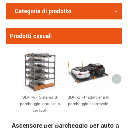
Categoria di prodotto
Prodotti casuali
Hydr
ASS
A
>
BDP -6 - Sistema di
BDP -1 - Piattaforma di
parcheggio idraulico a
parcheggio scorrevole
sei livelli
Ascensore per parcheggio per auto a