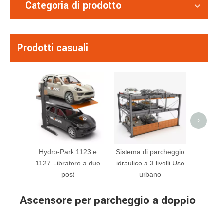
Categoria di prodotto
Prodotti casuali
BDP -1
parche
>
Hydro-Park 1123 e
Sistema di parcheggio
1127-Libratore a due
idraulico a 3 livelli Uso
post
urbano
Ascensore per parcheggio a doppio