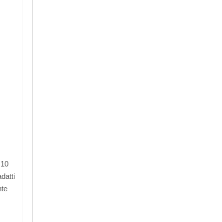
 10
datti
nte