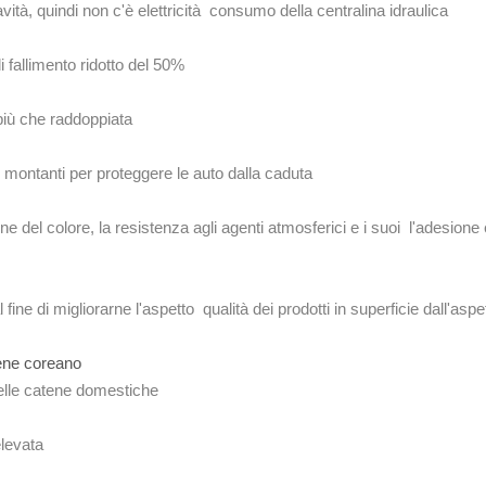
ità, quindi non c'è elettricità consumo della centralina idraulica
i fallimento ridotto del 50%
più che raddoppiata
montanti per proteggere le auto dalla caduta
le
 del colore, la resistenza agli agenti atmosferici e i suoi l'adesione 
ine di migliorarne l'aspetto qualità dei prodotti in superficie dall'aspe
atene coreano
 delle catene domestiche
elevata