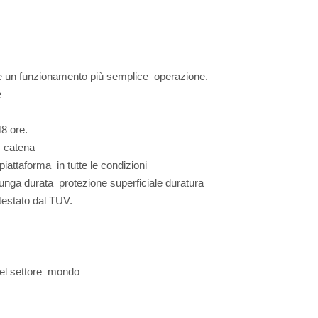
sente un funzionamento più semplice operazione.
he
 48 ore.
no catena
 piattaforma in tutte le condizioni
 lunga durata protezione superficiale duratura
 testato dal TUV.
e nel settore mondo