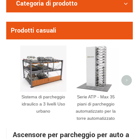
Categoria di prodotto
Prodotti casuali
Stark
Sistem
per pu
>
Sistema di parcheggio
Serie ATP - Max 35
idraulico a 3 livelli Uso
piani di parcheggio
urbano
automatizzato per la
torre automatizzato
Ascensore per parcheggio per auto a