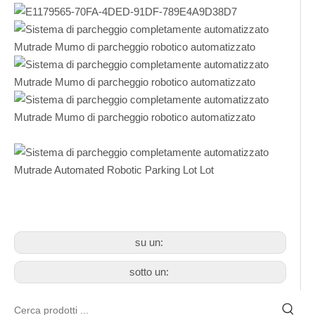
su un:
sotto un: