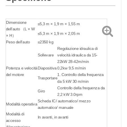
Dimensione
≤5,3 m × 1,9 m × 1,55 m
dell'auto （L × W
≤5,3 m × 1,9 m × 2,05 m
× H）
Peso dell'auto
≤2350 kg
Regolazione idraulica di
Sollevare
velocità idraulica da 15-
22kW 28-42m/min
Potenza e velocità
Diapositiva
0,2kw 9,5 m/min
del motore
1. Controllo della frequenza
Trasportare
da 5 kW 30 m/min
Controllo della frequenza da
Giro
2,2 kW 3.0rpm
Scheda IC/ automatico/ mezzo
Modalità operativa
automatico/ manuale
Modalità di
In avanti, in avanti
accesso