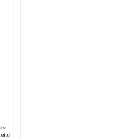
 non
 ​​ai