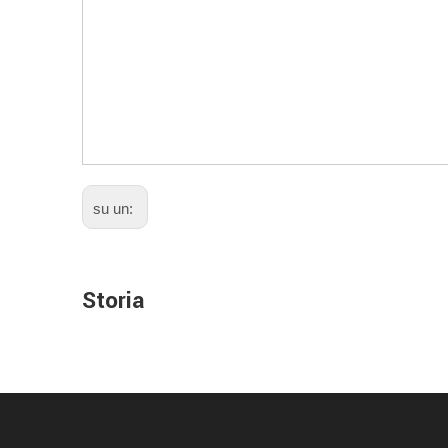
su un:
Storia