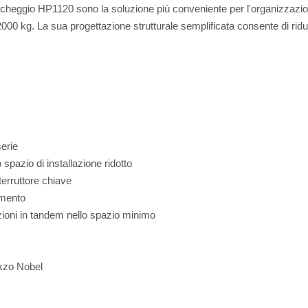
parcheggio HP1120 sono la soluzione più conveniente per l'organizzazi
2000 kg. La sua progettazione strutturale semplificata consente di ridur
serie
spazio di installazione ridotto
terruttore chiave
amento
azioni in tandem nello spazio minimo
Akzo Nobel