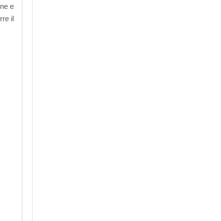
one e
re il