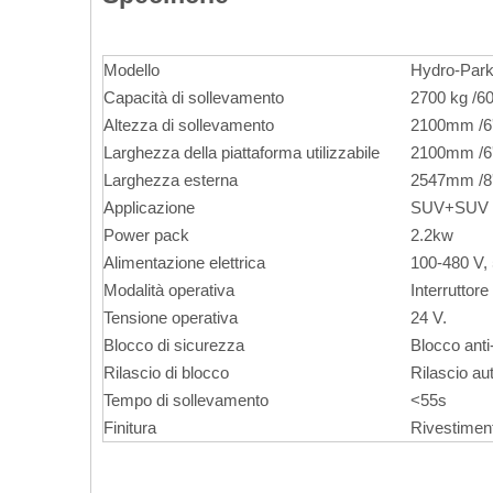
Modello
Hydro-Park
Capacità di sollevamento
2700 kg /6
Altezza di sollevamento
2100mm /6'
Larghezza della piattaforma utilizzabile
2100mm /6'
Larghezza esterna
2547mm /8'
Applicazione
SUV+SUV
Power pack
2.2kw
Alimentazione elettrica
100-480 V,
Modalità operativa
Interruttore
Tensione operativa
24 V.
Blocco di sicurezza
Blocco anti
Rilascio di blocco
Rilascio au
Tempo di sollevamento
<55s
Finitura
Rivestiment