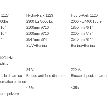
 1127
Hydro-Park 1123
Hydro-Park 1120
000lbs
2300 kg /5000lbs
2000 kg/4400 libbre
10 '
2100mm /6'10 '
1850mm /6'1 '
10 '
2100mm /6'10 '
2200mm /7'3 '
4 '
2547mm /8'4 '
2540mm /8'4 '
SUV+Berlina
Berlina+Berlina
 50/60Hz
 chiave
24 V.
220 V.
-fallo dinamico
Blocco anti-fallo dinamico
Blocco di posizionamen
tomatico elettrico
<55s
<35s
o in polvere