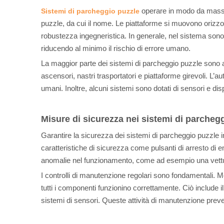
operare in modo da massim
Sistemi di parcheggio puzzle
puzzle, da cui il nome. Le piattaforme si muovono orizzon
robustezza ingegneristica. In generale, nel sistema son
riducendo al minimo il rischio di errore umano.
La maggior parte dei sistemi di parcheggio puzzle sono au
ascensori, nastri trasportatori e piattaforme girevoli. L’
umani. Inoltre, alcuni sistemi sono dotati di sensori e di
Misure di sicurezza nei sistemi di parcheg
Garantire la sicurezza dei sistemi di parcheggio puzzle 
caratteristiche di sicurezza come pulsanti di arresto di 
anomalie nel funzionamento, come ad esempio una vettura
I controlli di manutenzione regolari sono fondamentali. Mo
tutti i componenti funzionino correttamente. Ciò include il
sistemi di sensori. Queste attività di manutenzione prev