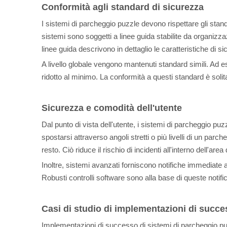
Conformità agli standard di sicurezza
I sistemi di parcheggio puzzle devono rispettare gli standa
sistemi sono soggetti a linee guida stabilite da organi
linee guida descrivono in dettaglio le caratteristiche di si
A livello globale vengono mantenuti standard simili. Ad es
ridotto al minimo. La conformità a questi standard è solit
Sicurezza e comodità dell'utente
Dal punto di vista dell'utente, i sistemi di parcheggio pu
spostarsi attraverso angoli stretti o più livelli di un p
resto. Ciò riduce il rischio di incidenti all'interno dell'are
Inoltre, sistemi avanzati forniscono notifiche immediate 
Robusti controlli software sono alla base di queste notifi
Casi di studio di implementazioni di succ
Implementazioni di successo di sistemi di parcheggio puzz