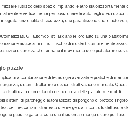
izzare l'utilizzo dello spazio impilando le auto sia orizzontalmente
talmente e verticalmente per posizionare le auto negli spazi disponib
o integrate funzionalità di sicurezza, che garantiscono che le auto v
tomatizzati. Gli automobilisti lasciano le loro auto su una piattaforma
automazione riduce al minimo il rischio di incidenti comunemente associat
spositivi di sicurezza che fermano il movimento delle piattaforme se vi
gio puzzle
implica una combinazione di tecnologia avanzata e pratiche di manuten
emergenza, sistemi di allarme e opzioni di attivazione manuale. Questi 
 disallineata o un ostacolo nel percorso delle piattaforme mobili.
lti sistemi di parcheggio automatizzati dispongono di protocolli rigoro
 test dei meccanismi di arresto di emergenza, il controllo dell'usura del
engono guasti e garantiscono che il sistema rimanga sicuro per l'uso.