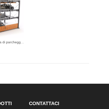
BDP -4 - Sistema di parcheggio per puzzle a quattro livelli di sollevamento e diapositiva
DOTTI
CONTATTACI