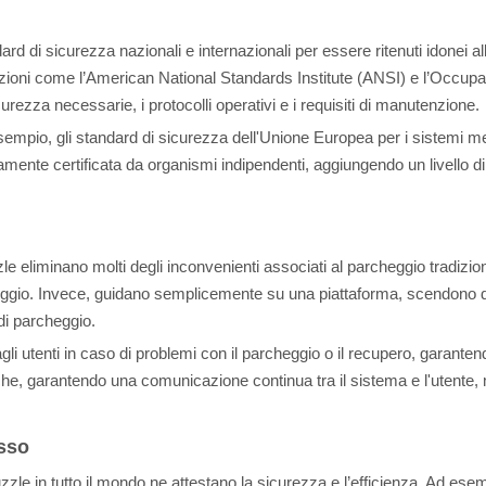
rd di sicurezza nazionali e internazionali per essere ritenuti idonei al
zzazioni come l’American National Standards Institute (ANSI) e l’Occu
curezza necessarie, i protocolli operativi e i requisiti di manutenzione.
empio, gli standard di sicurezza dell'Unione Europea per i sistemi mecc
amente certificata da organismi indipendenti, aggiungendo un livello di 
zzle eliminano molti degli inconvenienti associati al parcheggio tradizi
archeggio. Invece, guidano semplicemente su una piattaforma, scendono d
a di parcheggio.
agli utenti in caso di problemi con il parcheggio o il recupero, garant
che, garantendo una comunicazione continua tra il sistema e l'utente, mi
esso
le in tutto il mondo ne attestano la sicurezza e l’efficienza. Ad esem