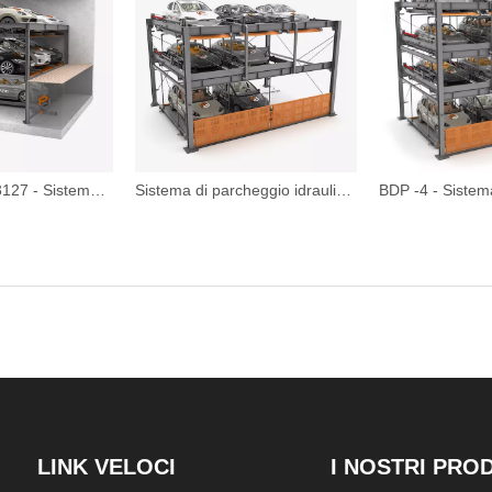
Starke 3121 e 3127 - Sistema di parcheggio per puzzle idraulici a largo ponte
Sistema di parcheggio idraulico a 3 livelli Uso urbano
LINK VELOCI
I NOSTRI PRO