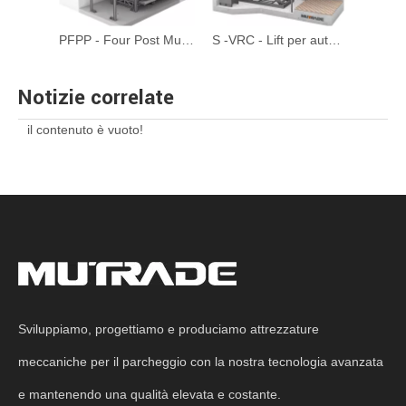
PFPP - Four Post Multi -Level Pit Parking System
S -VRC - Lift per auto ascensore per garage tipo forbice personalizzabile
Notizie correlate
il contenuto è vuoto!
Sviluppiamo, progettiamo e produciamo attrezzature
meccaniche per il parcheggio con la nostra tecnologia avanzata
e mantenendo una qualità elevata e costante.