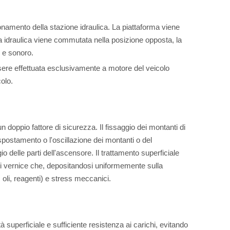
ionamento della stazione idraulica. La piattaforma viene
vola idraulica viene commutata nella posizione opposta, la
o e sonoro.
sere effettuata esclusivamente a motore del veicolo
olo.
n doppio fattore di sicurezza. Il fissaggio dei montanti di
postamento o l'oscillazione dei montanti o del
gio delle parti dell'ascensore. Il trattamento superficiale
 di vernice che, depositandosi uniformemente sulla
, oli, reagenti) e stress meccanici.
à superficiale e sufficiente resistenza ai carichi, evitando