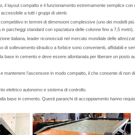
o, il layout compatto e il funzionamento estremamente semplice con 
essibile a tutti i gruppi di utenti.
ompetitivo in termini di dimensioni complessive (uno dei modelli più pi
à in parcheggi standard con spaziatura delle colonne fino a 7,5 metri).
azione italiana, leader riconosciuti nel mercato mondiale delle attrezzat
o di sollevamento idraulico a forbice sono convenienti, affidabili e s
sulla base in cemento e deve essere allontanata per liberare un posto a
e mantenere l'ascensore in modo compatto, il che consente di non dist
to elettrico autonomo e sistema di controllo.
 alla base in cemento. Questi paranchi di accoppiamento hanno requisit