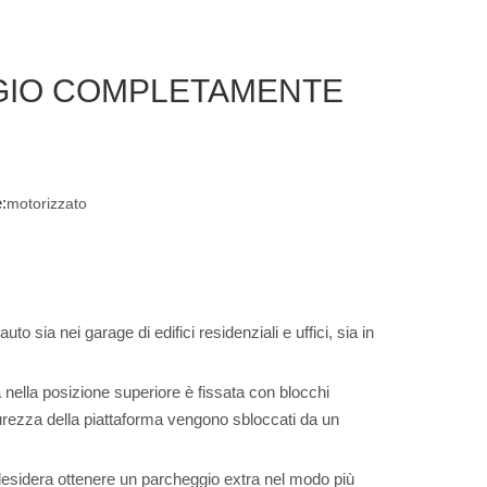
GGIO COMPLETAMENTE
:
motorizzato
to sia nei garage di edifici residenziali e uffici, sia in
ma nella posizione superiore è fissata con blocchi
urezza della piattaforma vengono sbloccati da un
i desidera ottenere un parcheggio extra nel modo più