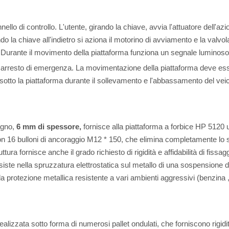
llo di controllo. L'utente, girando la chiave, avvia l'attuatore dell'az
ando la chiave all'indietro si aziona il motorino di avviamento e la val
se. Durante il movimento della piattaforma funziona un segnale luminos
 di arresto di emergenza. La movimentazione della piattaforma deve es
otto la piattaforma durante il sollevamento e l'abbassamento del veic
egno,
6 mm di spessore,
fornisce alla piattaforma a forbice HP 5120 u
con 16 bulloni di ancoraggio M12 * 150, che elimina completamente lo s
tura fornisce anche il grado richiesto di rigidità e affidabilità di fissag
onsiste nella spruzzatura elettrostatica sul metallo di una sospensione
 la protezione metallica resistente a vari ambienti aggressivi (benzina 
ealizzata sotto forma di numerosi pallet ondulati, che forniscono rigidit