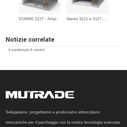
STARKE 2127 - Assistenza per auto con fossa sotterranea
STARKE 2227 - Ampiante per buche sotterranee doppia
Starke 3121 e 3127 - Sistema di parcheggio per puzzle idraulici a largo ponte
Notizie correlate
il contenuto è vuoto!
Sviluppiamo, progettiamo e produciamo attrezzature
meccaniche per il parcheggio con la nostra tecnologia avanzata